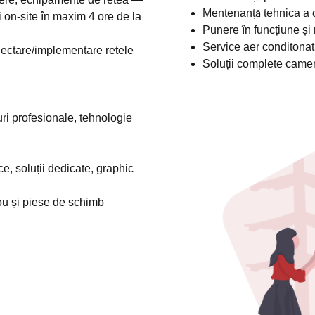
Mentenanță tehnica a c
i on-site în maxim 4 ore de la
Punere în funcțiune și 
Service aer conditonat
oiectare/implementare retele
Soluții complete camer
uri profesionale, tehnologie
e, soluții dedicate, graphic
ou și piese de schimb