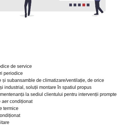
odice de service
ri periodice
și subansamble de climatizare/ventilație, de orice
și industrial, soluții montare în spatiul propus
mentenanță la sediul clientului pentru intervenții prompte
 aer condiționat
le termice
ondiționat
itare