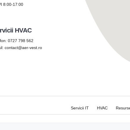
I 8:00-17:00
rvicii HVAC
fon:
0727 798 562
il:
contact@aer-vest.ro
Servicii IT
HVAC
Resurs