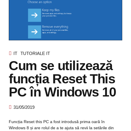
IT
TUTORIALE IT
Cum se utilizează
funcția Reset This
PC în Windows 10
31/05/2019
Funcția Reset this PC a fost introdusă prima oară în
Windows 8 și are rolul de a te ajuta să revii la setările din