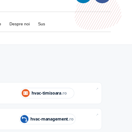
e
Despre noi
Sus
↗
↗