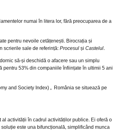
amentelor numai în litera lor, fără preocuparea de a
te pentru nevoile cetățenești. Birocrația și
 scrierile sale de referință:
Procesul
și
Castelul
.
dornic să-și deschidă o afacere sau un simplu
 pentru 53% din companiile înființate în ultimii 5 ani
omy and Society Index)
,
România se situează pe
 activității în cadrul activităților publice. Ei oferă o
stă soluție este una bifuncțională, simplificând munca