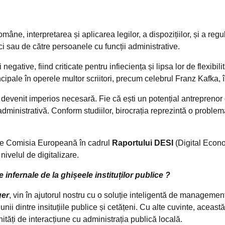
 interpretarea și aplicarea legilor, a dispozițiilor, și a regul
lici sau de către persoanele cu funcții administrative.
ve, fiind criticate pentru infieciența și lipsa lor de flexibilita
pale în operele multor scriitori, precum celebrul Franz Kafka, în
enit imperios necesară. Fie că ești un potențial antreprenor 
dministrativă. Conform studiilor, birocrația reprezintă o problemă
e Comisia Europeană în cadrul
Raportului DESI
(Digital Econ
ivelul de digitalizare.
infernale de la ghișeele instituților publice ?
ger
, vin în ajutorul nostru cu o soluție inteligentă de management al
iunii dintre insituțiile publice și cetățeni. Cu alte cuvinte, acea
nități de interacțiune cu administrația publică locală.