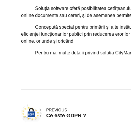
Soluția software oferă posibilitatea cetățeanului să
online documente sau cereri, și de asemenea permite se
Concepută special pentru primării și alte instituț
eficienței funcționarilor publici prin reducerea erori
online, oriunde și oricând.
Pentru mai multe detalii privind soluția CityMa
PREVIOUS
Ce este GDPR ?