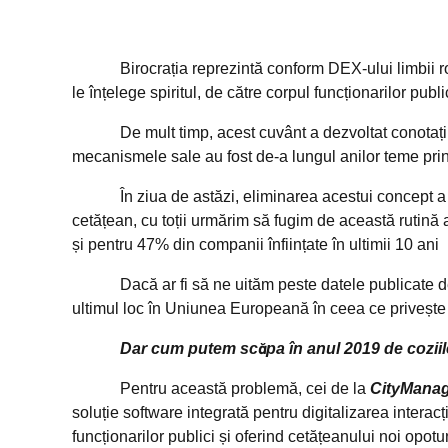
Birocrația reprezintă conform DEX-ului limbii române,
le înțelege spiritul, de către corpul funcționarilor pub
De mult timp, acest cuvânt a dezvoltat conotații negati
mecanismele sale au fost de-a lungul anilor teme princi
În ziua de astăzi, eliminarea acestui concept a dev
cetățean, cu toții urmărim să fugim de această rutină a
și pentru 47% din companii înființate în ultimii 10 ani
Dacă ar fi să ne uităm peste datele publicate d
ultimul loc în Uniunea Europeană în ceea ce privește n
Dar cum putem scăpa în anul 2019 de coziile 
Pentru această problemă, cei de la
CityMana
soluție software integrată pentru digitalizarea interacț
funcționarilor publici și oferind cetățeanului noi opotu