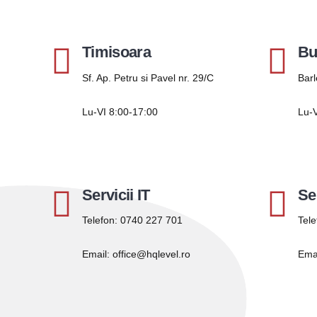
Timisoara
Bu
Sf. Ap. Petru si Pavel nr. 29/C
Barl
Lu-VI 8:00-17:00
Lu-V
Servicii IT
Se
Telefon:
0740 227 701
Tele
Email:
office@hqlevel.ro
Ema