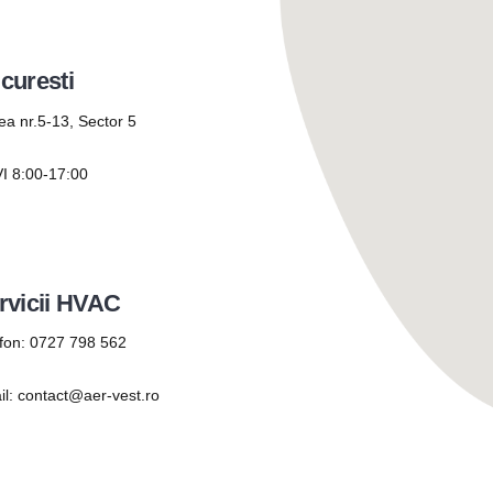
curesti
ea nr.5-13, Sector 5
I 8:00-17:00
rvicii HVAC
fon:
0727 798 562
il:
contact@aer-vest.ro