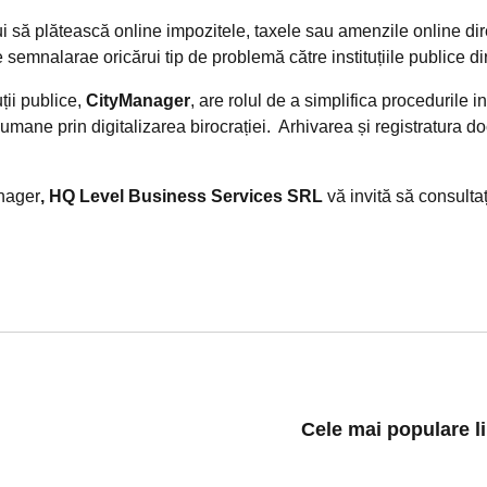
 plătească online impozitele, taxele sau amenzile online direc
mnalarae oricărui tip de problemă către instituțiile publice dire
ii publice,
CityManager
, are rolul de a simplifica procedurile in
lor umane prin digitalizarea birocrației. Arhivarea și registratu
nager
, HQ Level Business Services SRL
vă invită să consulta
Cele mai populare l