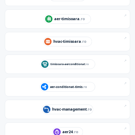
↗
↗
↗
↗
↗
↗